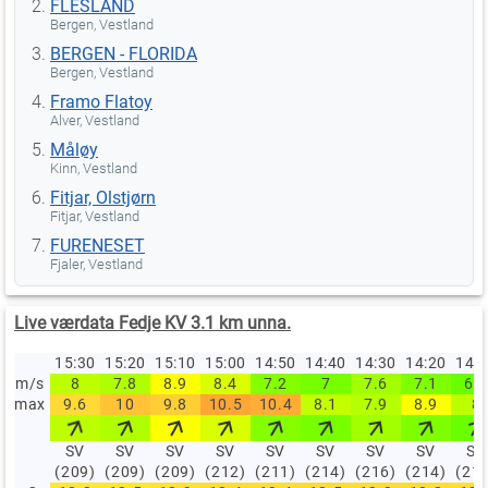
FLESLAND
Bergen, Vestland
BERGEN - FLORIDA
Bergen, Vestland
Framo Flatoy
Alver, Vestland
Måløy
Kinn, Vestland
Fitjar, Olstjørn
Fitjar, Vestland
FURENESET
Fjaler, Vestland
Live værdata Fedje KV 3.1 km unna.
15:30
15:20
15:10
15:00
14:50
14:40
14:30
14:20
14:
m/s
8
7.8
8.9
8.4
7.2
7
7.6
7.1
6.8
max
9.6
10
9.8
10.5
10.4
8.1
7.9
8.9
8
SV
SV
SV
SV
SV
SV
SV
SV
SV
(209)
(209)
(209)
(212)
(211)
(214)
(216)
(214)
(21