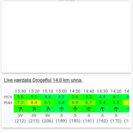
Live værdata Drogeflui 14.8 km unna.
15:30
15:20
15:10
15:00
14:50
14:40
14:30
14:20
14:
m/s
5.6
5.1
4.4
4.2
5.6
5.2
4.4
4.7
4.6
max
7.2
8.4
6.1
4.8
6.9
6.7
5.4
5.5
8
SV
SV
SV
S
S
S
S
S
S
(212)
(213)
(206)
(189)
(183)
(161)
(162)
(172)
(18