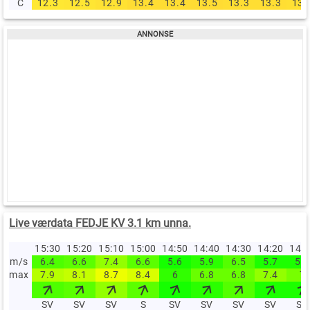
C
12.3
12.5
12.9
13.4
13.4
13.5
13.3
13.3
13.
Live værdata FEDJE KV 3.1 km unna.
15:30
15:20
15:10
15:00
14:50
14:40
14:30
14:20
14:
m/s
6.4
6.6
7.4
6.6
5.6
5.9
6.5
5.7
5.7
max
7.9
8.1
8.7
8.4
6
6.8
6.8
7.4
7
SV
SV
SV
S
SV
SV
SV
SV
SV