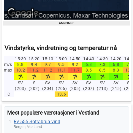
Vindstyrke, vindretning og temperatur nå
15:30
15:20
15:10
15:00
14:50
14:40
14:30
14:20
14:
m/s
8.8
9.4
9.7
9.5
9.2
6.8
7.3
6.8
7.7
max
10.2
11.2
11.2
11.1
11.7
8.5
8.5
8.3
10.
SV
S
SV
SV
SV
SV
SV
SV
SV
(203)
(202)
(204)
(206)
(205)
(207)
(213)
(215)
(20
C
13.6
Mest populære værstasjoner i Vestland
Rv 555 Sotrabrua vind
Bergen, Vestland