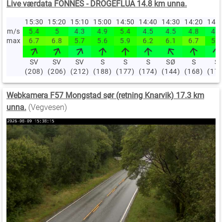
Live værdata FONNES - DROGEFLUA 14.8 km unna.
15:30
15:20
15:10
15:00
14:50
14:40
14:30
14:20
14:
m/s
5.4
5
4.3
4.9
5.4
4.5
4.5
4.8
4.4
max
6.7
6.8
5.7
5.6
5.9
6.2
6.1
6.7
5.5
SV
SV
SV
S
S
S
SØ
S
S
(208)
(206)
(212)
(188)
(177)
(174)
(144)
(168)
(17
Webkamera F57 Mongstad sør (retning Knarvik) 17.3 km
unna.
(Vegvesen)