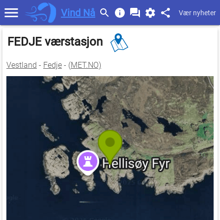
Vind Nå
Vær nyheter
FEDJE værstasjon
Vestland
-
Fedje
- (
MET.NO)