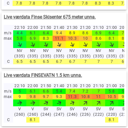
C
7.8
7.8
7.8
7.8
7.8
7.8
8.3
8.3
7.8
Live værdata Finse Skisenter 675 meter unna.
22:10
22:00
21:50
21:40
21:30
21:20
21:10
21:00
20:
m/s
4.4
6.1
6.4
9.4
8.9
8.6
6.9
6.4
7.8
max
5.8
6.9
8.3
11.1
10.3
10
8.6
8.1
8.9
NV
NV
NV
NV
NV
NV
NV
NV
NV
(335)
(335)
(335)
(335)
(335)
(335)
(335)
(335)
(33
C
6.5
6.5
6.5
6.7
6.7
7
7
7
6.7
Live værdata FINSEVATN 1.5 km unna.
22:10
22:00
21:50
21:40
21:30
21:20
21:10
21:00
20:
m/s
5
6.1
6.6
5.4
7.4
7.2
7
5.8
5.4
max
9
9.8
9.7
9.3
11.3
10.8
11
10.5
9.3
V
V
SV
SV
SV
SV
SV
SV
SV
(260)
(260)
(244)
(247)
(246)
(226)
(222)
(220)
(22
C
8.1
8.1