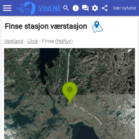
Vind Nå
Vær nyheter
Finse stasjon værstasjon
Vestland
-
Ulvik
- Finse (
Holfuy)