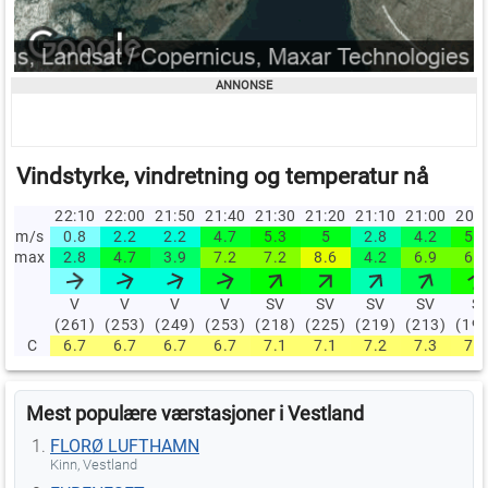
Vindstyrke, vindretning og temperatur nå
22:10
22:00
21:50
21:40
21:30
21:20
21:10
21:00
20:
m/s
0.8
2.2
2.2
4.7
5.3
5
2.8
4.2
5.6
max
2.8
4.7
3.9
7.2
7.2
8.6
4.2
6.9
6.9
V
V
V
V
SV
SV
SV
SV
S
(261)
(253)
(249)
(253)
(218)
(225)
(219)
(213)
(19
C
6.7
6.7
6.7
6.7
7.1
7.1
7.2
7.3
7.2
Mest populære værstasjoner i Vestland
FLORØ LUFTHAMN
Kinn, Vestland