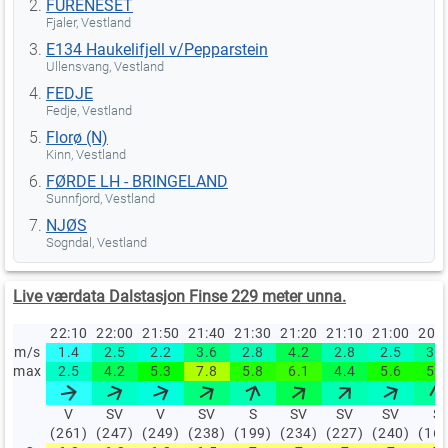
FURENESET
Fjaler, Vestland
E134 Haukelifjell v/Pepparstein
Ullensvang, Vestland
FEDJE
Fedje, Vestland
Florø (N)
Kinn, Vestland
FØRDE LH - BRINGELAND
Sunnfjord, Vestland
NJØS
Sogndal, Vestland
Live værdata Dalstasjon Finse 229 meter unna.
22:10
22:00
21:50
21:40
21:30
21:20
21:10
21:00
20:
m/s
1.4
2.5
2.2
3.6
2.8
4.2
2.8
2.5
3.1
max
2.5
4.2
5.3
7.8
5.8
6.1
4.4
5.6
5.6
V
SV
V
SV
S
SV
SV
SV
S
(261)
(247)
(249)
(238)
(199)
(234)
(227)
(240)
(16