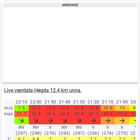
Live værdata Høgda 12.4 km unna.
22:10
22:00
21:50
21:40
21:30
21:20
21:10
21:00
20:
m/s
7.5
12.5
13.3
15.8
16.9
15.8
10.8
10
8.6
max
11.7
18.9
19.4
22.5
22.8
20.3
15.6
15.8
16.
NV
NV
V
NV
NV
V
V
V
V
(297)
(298)
(270)
(293)
(297)
(266)
(274)
(275)
(27
C
6.7
6.8
7
7
7
7.2
7.2
7.2
7.2