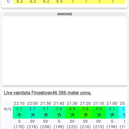
C
6.2
6.2
6.2
6.5
7
7
7
7
7
Live værdata Finsebyen46 586 meter unna.
22:10
22:00
21:50
21:40
21:30
21:20
21:10
21:00
20:
m/s
3.1
2.7
3.1
3.6
4.9
5.8
4.9
3.1
1.3
S
SV
SV
S
SV
SV
SV
S
S
(170)
(218)
(208)
(199)
(223)
(210)
(215)
(199)
(193