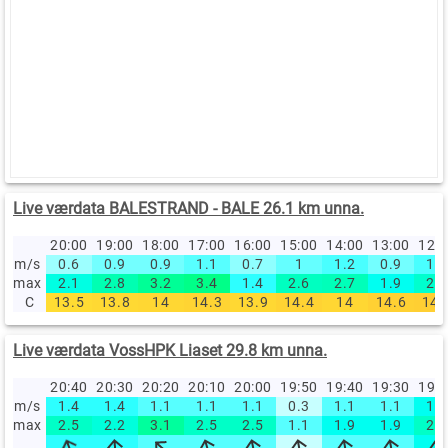
Live værdata BALESTRAND - BALE 26.1 km unna.
20:00
19:00
18:00
17:00
16:00
15:00
14:00
13:00
12:
m/s
0.6
0.9
0.9
1.1
0.7
1
1.2
0.9
1.2
max
2.1
2.8
3.2
3.4
1.4
2.6
2.7
1.9
2.4
C
13.5
13.8
14
14.3
13.9
14.4
14
14.6
14.
Live værdata VossHPK Liaset 29.8 km unna.
20:40
20:30
20:20
20:10
20:00
19:50
19:40
19:30
19:
m/s
1.4
1.4
1.1
1.1
1.1
0.3
1.1
1.1
1.9
max
2.5
2.2
3.1
2.5
2.5
1.1
1.9
1.9
2.5