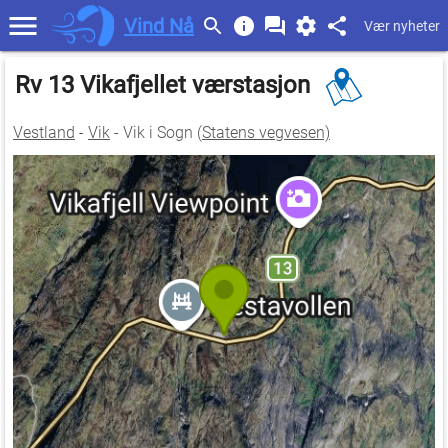
Vind Nå
Vær nyheter
Rv 13 Vikafjellet værstasjon
Vestland
-
Vik
- Vik i Sogn (
Statens vegvesen)