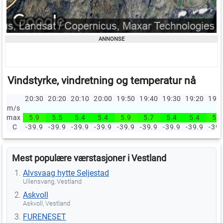
Vindstyrke, vindretning og temperatur nå
20:30
20:20
20:10
20:00
19:50
19:40
19:30
19:20
19:
m/s
max
5.9
5.5
5.4
5.4
5.9
5.7
5.4
5.4
5.8
C
-39.9
-39.9
-39.9
-39.9
-39.9
-39.9
-39.9
-39.9
-39.
Mest populære værstasjoner i Vestland
Alvsvaag hytte Seljestad
Ullensvang, Vestland
Askvoll
Askvoll, Vestland
FURENESET