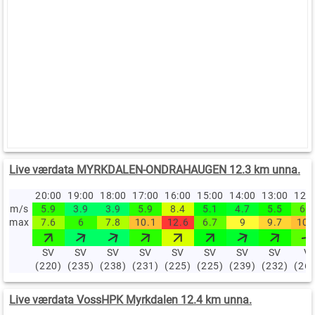
Live værdata MYRKDALEN-ONDRAHAUGEN 12.3 km unna.
20:00
19:00
18:00
17:00
16:00
15:00
14:00
13:00
12:
m/s
5.9
3.9
3.9
5.9
8.4
5.1
4.7
5.5
6.6
max
7.6
6
7.8
10.1
12.6
6.7
9
9.7
10.
SV
SV
SV
SV
SV
SV
SV
SV
V
(220)
(235)
(238)
(231)
(225)
(225)
(239)
(232)
(26
Live værdata VossHPK Myrkdalen 12.4 km unna.