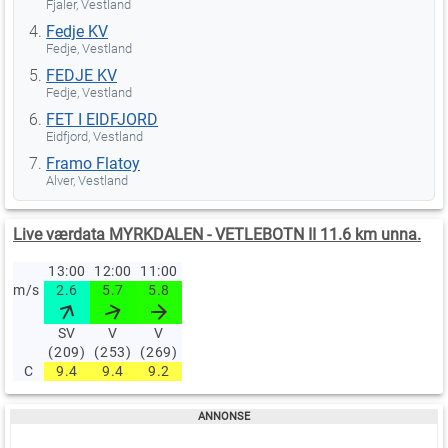
Fjaler, Vestland
Fedje KV
Fedje, Vestland
FEDJE KV
Fedje, Vestland
FET I EIDFJORD
Eidfjord, Vestland
Framo Flatoy
Alver, Vestland
Live værdata MYRKDALEN - VETLEBOTN II 11.6 km unna.
13:00
12:00
11:00
m/s
2.6
5.7
5.8
SV
V
V
(209)
(253)
(269)
C
9.4
9.4
9.2