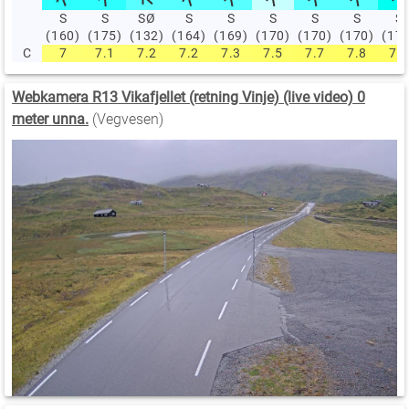
S
S
SØ
S
S
S
S
S
S
(160)
(175)
(132)
(164)
(169)
(170)
(170)
(170)
(17
C
7
7.1
7.2
7.2
7.3
7.5
7.7
7.8
7.7
Webkamera R13 Vikafjellet (retning Vinje) (live video) 0
meter unna.
(Vegvesen)