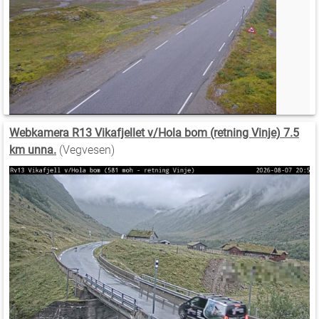
Webkamera R13 Vikafjellet v/Hola bom (retning Vinje) 7.5
km unna.
(Vegvesen)