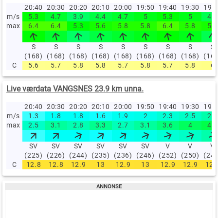
20:40
20:30
20:20
20:10
20:00
19:50
19:40
19:30
19:
m/s
5.3
4.7
3.9
4.4
4.7
5
5.3
5
4.2
max
6.4
6.4
5.3
5.6
5.8
5.8
6.4
5.8
5.6
S
S
S
S
S
S
S
S
S
(168)
(168)
(168)
(168)
(168)
(168)
(168)
(168)
(16
C
5.6
5.7
5.8
5.8
5.7
5.8
5.7
5.8
6
Live værdata VANGSNES 23.9 km unna.
20:40
20:30
20:20
20:10
20:00
19:50
19:40
19:30
19:
m/s
1.3
1.8
1.8
1.6
1.9
2
2.3
2.5
2.9
max
2.5
3.1
2.8
3.3
2.7
3.1
3.6
4
4.3
SV
SV
SV
SV
SV
SV
V
V
V
(225)
(226)
(244)
(235)
(236)
(246)
(252)
(250)
(24
C
12.8
12.8
12.9
13
12.9
13
12.9
12.9
12.