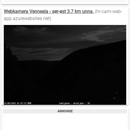
Webkamera Vennesla › sør-øst 3.7 km unna.
(hr-cam-web-
app.azurewebsites.net)