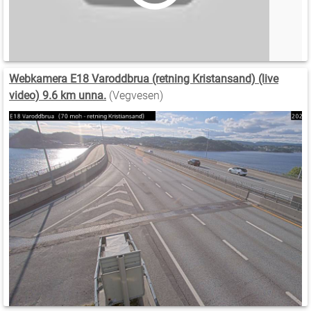
Webkamera E18 Varoddbrua (retning Kristansand) (live
video) 9.6 km unna.
(Vegvesen)