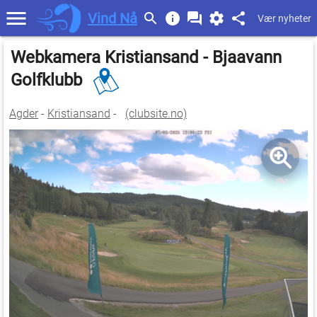
Vind Nå
Vær nyheter
Webkamera Kristiansand - Bjaavann
Golfklubb
Agder
-
Kristiansand
-
(clubsite.no)