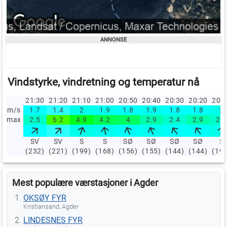
Vindstyrke, vindretning og temperatur nå
21:30
21:20
21:10
21:00
20:50
20:40
20:30
20:20
20:
m/s
1.7
1.4
2
1.9
1.8
1.9
1.8
1.8
2
max
2.5
6.2
4.9
4.2
4
2.9
2.4
2.9
2.5
SV
SV
S
S
SØ
SØ
SØ
SØ
S
(232)
(221)
(199)
(168)
(156)
(155)
(144)
(144)
(19
Mest populære værstasjoner i Agder
OKSØY FYR
Kristiansand, Agder
LINDESNES FYR