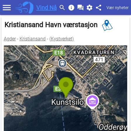
Vind Nå
Vær nyheter
Kristiansand Havn værstasjon
Agder
-
Kristiansand
- (
Kystverket)