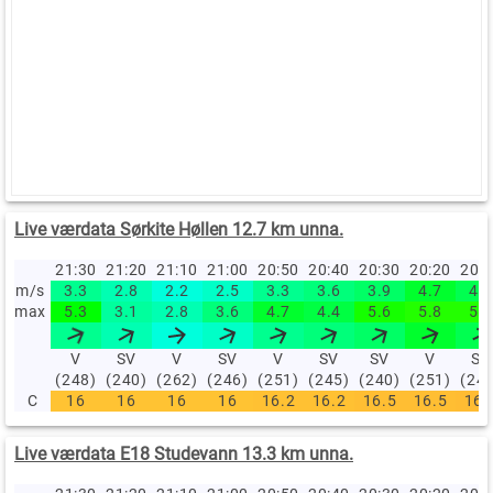
Live værdata Sørkite Høllen 12.7 km unna.
21:30
21:20
21:10
21:00
20:50
20:40
20:30
20:20
20:
m/s
3.3
2.8
2.2
2.5
3.3
3.6
3.9
4.7
4.2
max
5.3
3.1
2.8
3.6
4.7
4.4
5.6
5.8
5.8
V
SV
V
SV
V
SV
SV
V
SV
(248)
(240)
(262)
(246)
(251)
(245)
(240)
(251)
(24
C
16
16
16
16
16.2
16.2
16.5
16.5
16.
Live værdata E18 Studevann 13.3 km unna.