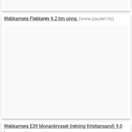
Webkamera Flekkerøy 6.2 km unna.
(www.paulen.no)
Webkamera E39 Monankrysset (retning Kristiansand) 9.0