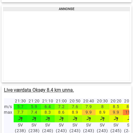
Live værdata Oksøy 8.4 km unna.
21:30
21:20
21:10
21:00
20:50
20:40
20:30
20:20
20:
m/s
5.7
5.9
6.4
7.2
7.6
7.9
8
8.5
8.7
max
7.7
7.4
8.3
8.6
8.9
9.9
8.9
9.9
11.
SV
SV
SV
SV
SV
SV
SV
SV
SV
(238)
(238)
(240)
(243)
(243)
(243)
(243)
(245)
(24