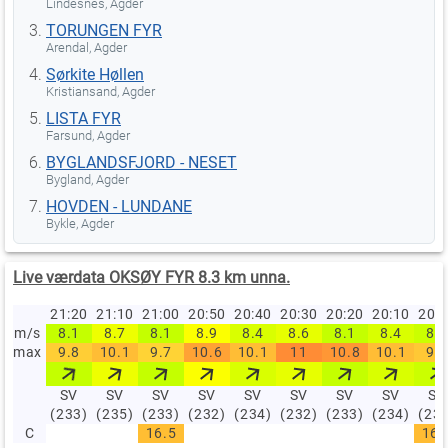
Lindesnes, Agder
TORUNGEN FYR
Arendal, Agder
Sørkite Høllen
Kristiansand, Agder
LISTA FYR
Farsund, Agder
BYGLANDSFJORD - NESET
Bygland, Agder
HOVDEN - LUNDANE
Bykle, Agder
Live værdata OKSØY FYR 8.3 km unna.
21:20
21:10
21:00
20:50
20:40
20:30
20:20
20:10
20:
m/s
8.1
8.7
8.1
8.9
8.4
8.6
8.1
8.4
8.2
max
9.8
10.1
9.7
10.6
10.1
11
10.8
10.1
9.9
SV
SV
SV
SV
SV
SV
SV
SV
SV
(233)
(235)
(233)
(232)
(234)
(232)
(233)
(234)
(23
C
16.5
16.