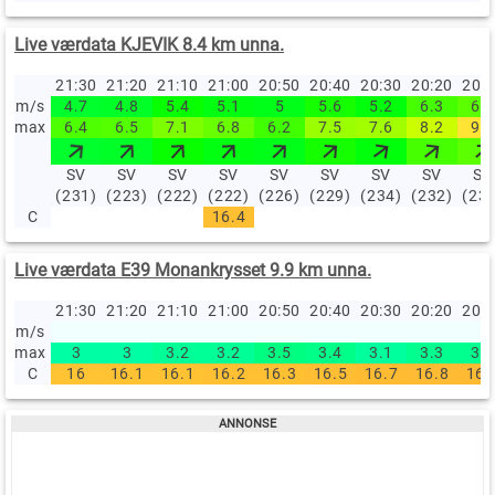
Live værdata KJEVIK 8.4 km unna.
21:30
21:20
21:10
21:00
20:50
20:40
20:30
20:20
20:
m/s
4.7
4.8
5.4
5.1
5
5.6
5.2
6.3
6.6
max
6.4
6.5
7.1
6.8
6.2
7.5
7.6
8.2
9.4
SV
SV
SV
SV
SV
SV
SV
SV
SV
(231)
(223)
(222)
(222)
(226)
(229)
(234)
(232)
(23
C
16.4
Live værdata E39 Monankrysset 9.9 km unna.
21:30
21:20
21:10
21:00
20:50
20:40
20:30
20:20
20:
m/s
max
3
3
3.2
3.2
3.5
3.4
3.1
3.3
3.3
C
16
16.1
16.1
16.2
16.3
16.5
16.7
16.8
16.