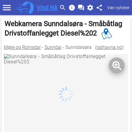
Vind Nå
Vær nyheter
Webkamera Sunndalsøra - Småbåtlag
Drivstoffanlegget Diesel%202
Møre og Romsdal
-
Sunndal
- Sunndalsøra
(sslhavna.no)