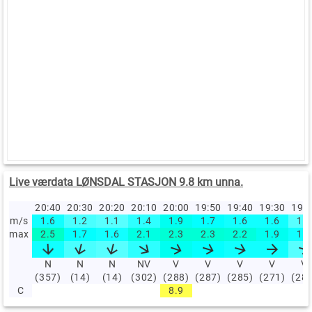
Live værdata LØNSDAL STASJON 9.8 km unna.
20:40
20:30
20:20
20:10
20:00
19:50
19:40
19:30
19:
m/s
1.6
1.2
1.1
1.4
1.9
1.7
1.6
1.6
1.1
max
2.5
1.7
1.6
2.1
2.3
2.3
2.2
1.9
1.6
N
N
N
NV
V
V
V
V
V
(357)
(14)
(14)
(302)
(288)
(287)
(285)
(271)
(28
C
8.9