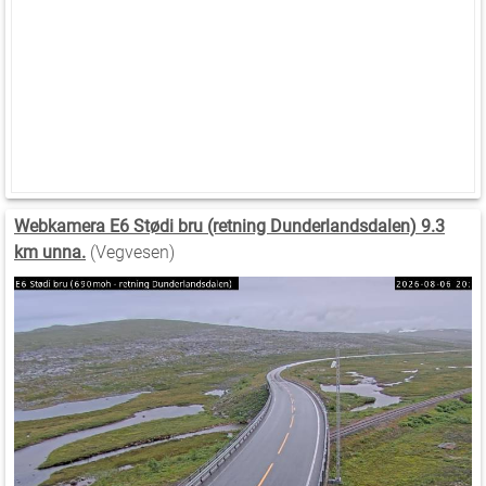
Webkamera E6 Stødi bru (retning Dunderlandsdalen) 9.3
km unna.
(Vegvesen)