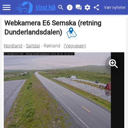
Vind Nå
Vær nyheter
Webkamera E6 Semska (retning
Dunderlandsdalen)
Nordland
-
Saltdal
- Røkland
(Vegvesen)