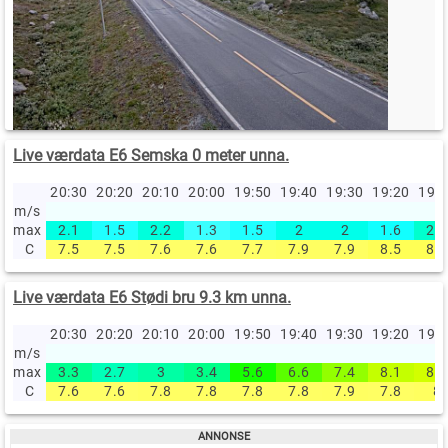
Live værdata E6 Semska 0 meter unna.
20:30
20:20
20:10
20:00
19:50
19:40
19:30
19:20
19:
m/s
max
2.1
1.5
2.2
1.3
1.5
2
2
1.6
2.4
C
7.5
7.5
7.6
7.6
7.7
7.9
7.9
8.5
8.5
Live værdata E6 Stødi bru 9.3 km unna.
20:30
20:20
20:10
20:00
19:50
19:40
19:30
19:20
19:
m/s
max
3.3
2.7
3
3.4
5.6
6.6
7.4
8.1
8.3
C
7.6
7.6
7.8
7.8
7.8
7.8
7.9
7.8
8