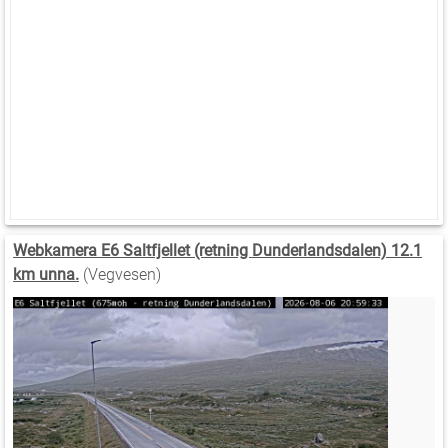
Webkamera E6 Saltfjellet (retning Dunderlandsdalen) 12.1
km unna.
(Vegvesen)