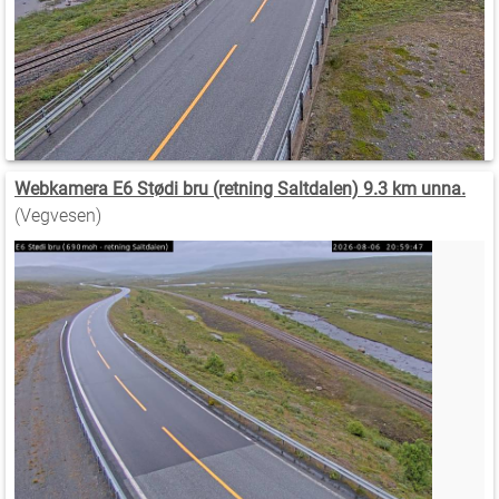
Webkamera E6 Stødi bru (retning Saltdalen) 9.3 km unna.
(Vegvesen)