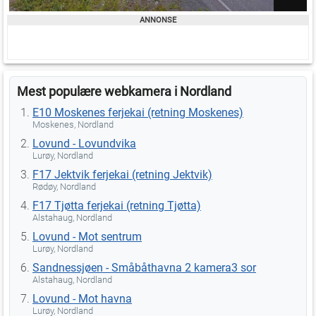
Mest populære webkamera i Nordland
E10 Moskenes ferjekai (retning Moskenes)
Moskenes, Nordland
Lovund - Lovundvika
Lurøy, Nordland
F17 Jektvik ferjekai (retning Jektvik)
Rødøy, Nordland
F17 Tjøtta ferjekai (retning Tjøtta)
Alstahaug, Nordland
Lovund - Mot sentrum
Lurøy, Nordland
Sandnessjøen - Småbåthavna 2 kamera3 sor
Alstahaug, Nordland
Lovund - Mot havna
Lurøy, Nordland