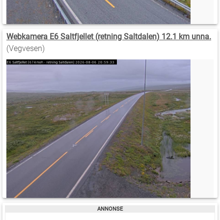
Webkamera E6 Saltfjellet (retning Saltdalen) 12.1 km unna.
(Vegvesen)