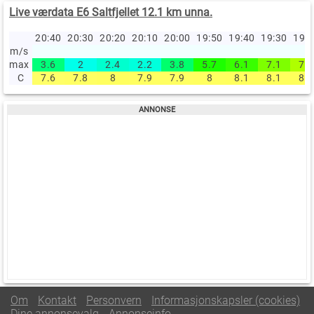
Live værdata E6 Saltfjellet 12.1 km unna.
20:40
20:30
20:20
20:10
20:00
19:50
19:40
19:30
19:
m/s
max
3.6
2
2.4
2.2
3.8
5.7
6.1
7.1
7.8
C
7.6
7.8
8
7.9
7.9
8
8.1
8.1
8.2
Om
Kontakt
Personvern
Informasjonskapsler (cookies)
Dine annonsevalg
Annonseinfo