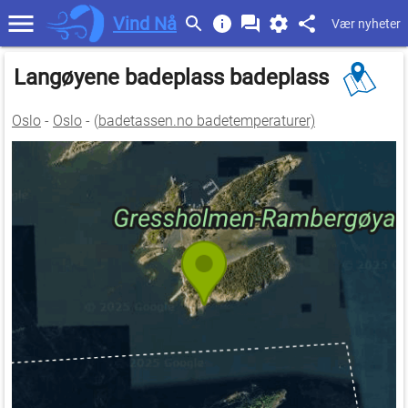
Vind Nå
Vær nyheter
Langøyene badeplass badeplass
Oslo
-
Oslo
- (
badetassen.no badetemperaturer)