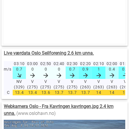
Live værdata Oslo Seilforening 2.6 km unna.
03:10
03:00
02:50
02:40
02:30
02:20
02:10
02:00
01:
m/s
0.7
0
0
0
0.7
0.9
1
0.4
0.9
NV
V
V
V
V
V
V
V
V
(329)
(275)
(275)
(275)
(275)
(263)
(263)
(263)
(263
C
13.4
13.4
13.6
13.7
13.7
13.7
14
14
14
Webkamera Oslo - Fra Kavringen kavringen.jpg 2.4 km
unna.
(www.oslohavn.no)