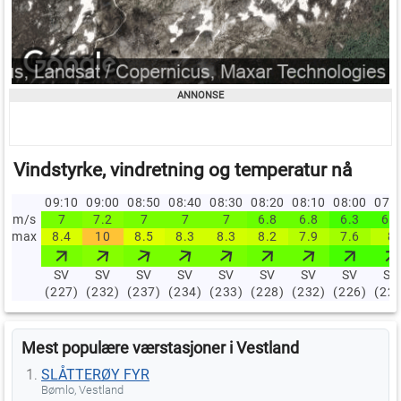
Vindstyrke, vindretning og temperatur nå
09:10
09:00
08:50
08:40
08:30
08:20
08:10
08:00
07:
m/s
7
7.2
7
7
7
6.8
6.8
6.3
6.3
max
8.4
10
8.5
8.3
8.3
8.2
7.9
7.6
8
SV
SV
SV
SV
SV
SV
SV
SV
SV
(227)
(232)
(237)
(234)
(233)
(228)
(232)
(226)
(22
Mest populære værstasjoner i Vestland
SLÅTTERØY FYR
Bømlo, Vestland