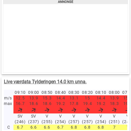
Live værdata Tylderingen 14.0 km unna.
09:10
09:00
08:50
08:40
08:30
08:20
08:10
08:00
07:
m/s
12.5
13.9
15.3
14.4
13.1
15
14.4
13.9
15.
max
16.7
18.6
18.6
19.2
17.8
19.4
19.2
18.3
19.
SV
SV
V
V
V
V
V
V
V
(246)
(237)
(255)
(254)
(257)
(257)
(254)
(251)
(24
C
6.7
6.6
6.6
6.7
6.8
6.8
6.8
7
7