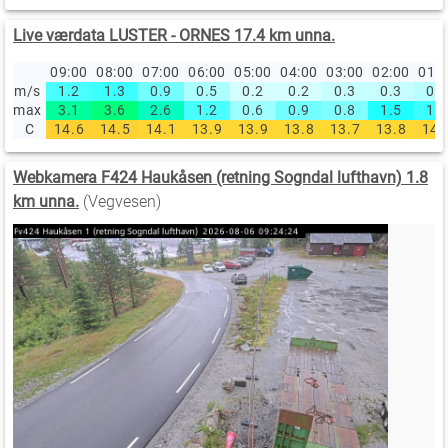
Live værdata LUSTER - ORNES 17.4 km unna.
09:00
08:00
07:00
06:00
05:00
04:00
03:00
02:00
01:
m/s
1.2
1.3
0.9
0.5
0.2
0.2
0.3
0.3
0.4
max
3.1
3.6
2.6
1.2
0.6
0.9
0.8
1.5
1.3
C
14.6
14.5
14.1
13.9
13.9
13.8
13.7
13.8
14.
Webkamera F424 Haukåsen (retning Sogndal lufthavn) 1.8
km unna.
(Vegvesen)