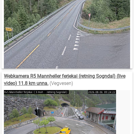
Webkamera R5 Mannheller ferjekai (retning Sogndal) (live
video) 11.8 km unna.
(Vegvesen)