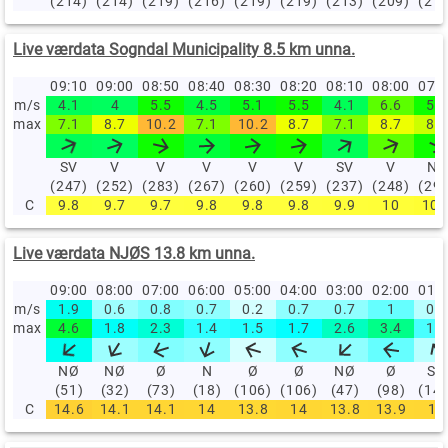
(214)
(214)
(219)
(216)
(219)
(219)
(213)
(209)
(21
Live værdata Sogndal Municipality 8.5 km unna.
09:10
09:00
08:50
08:40
08:30
08:20
08:10
08:00
07:
m/s
4.1
4
5.5
4.5
5.1
5.5
4.1
6.6
5.5
max
7.1
8.7
10.2
7.1
10.2
8.7
7.1
8.7
8.2
SV
V
V
V
V
V
SV
V
NV
(247)
(252)
(283)
(267)
(260)
(259)
(237)
(248)
(29
C
9.8
9.7
9.7
9.8
9.8
9.8
9.9
10
10.
Live værdata NJØS 13.8 km unna.
09:00
08:00
07:00
06:00
05:00
04:00
03:00
02:00
01:
m/s
1.9
0.6
0.8
0.7
0.2
0.7
0.7
1
0.4
max
4.6
1.8
2.3
1.4
1.5
1.7
2.6
3.4
1.2
NØ
NØ
Ø
N
Ø
Ø
NØ
Ø
SØ
(51)
(32)
(73)
(18)
(106)
(106)
(47)
(98)
(14
C
14.6
14.1
14.1
14
13.8
14
13.8
13.9
14