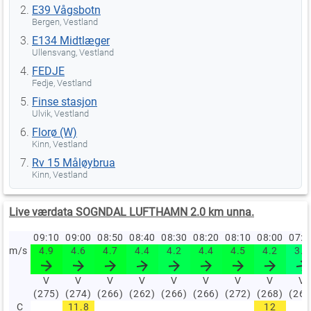
E39 Vågsbotn
Bergen, Vestland
E134 Midtlæger
Ullensvang, Vestland
FEDJE
Fedje, Vestland
Finse stasjon
Ulvik, Vestland
Florø (W)
Kinn, Vestland
Rv 15 Måløybrua
Kinn, Vestland
Live værdata SOGNDAL LUFTHAMN 2.0 km unna.
09:10
09:00
08:50
08:40
08:30
08:20
08:10
08:00
07:
m/s
4.9
4.6
4.7
4.4
4.2
4.4
4.5
4.2
3.7
V
V
V
V
V
V
V
V
V
(275)
(274)
(266)
(262)
(266)
(266)
(272)
(268)
(263
C
11.8
12