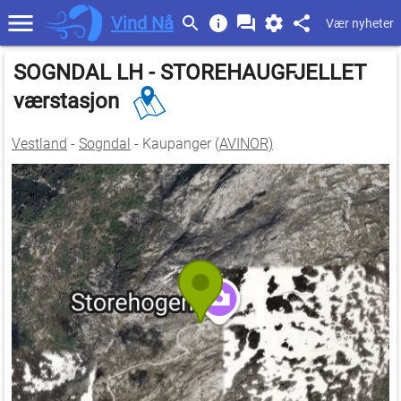
Vind Nå
Vær nyheter
SOGNDAL LH - STOREHAUGFJELLET
værstasjon
Vestland
-
Sogndal
- Kaupanger (
AVINOR)