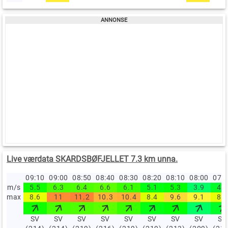
Live værdata SKARDSBØFJELLET 7.3 km unna.
09:10
09:00
08:50
08:40
08:30
08:20
08:10
08:00
07:
m/s
5.5
6.3
6.4
6.6
6.1
5.1
5.3
3.9
4.8
max
8.6
11
11.2
10.3
10.4
8.4
9.6
9.1
8.6
SV
SV
SV
SV
SV
SV
SV
SV
SV