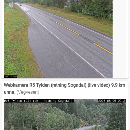
Webkamera R5 Tylden (retning Sogndal) (live video) 9.9 km
unna.
(Vegvesen)