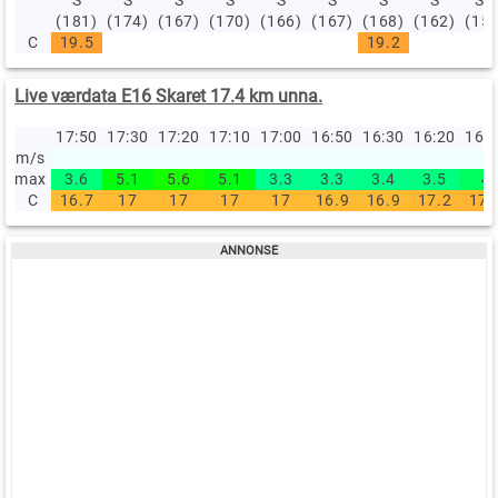
S
S
S
S
S
S
S
S
SØ
(181)
(174)
(167)
(170)
(166)
(167)
(168)
(162)
(15
C
19.5
19.2
Live værdata E16 Skaret 17.4 km unna.
17:50
17:30
17:20
17:10
17:00
16:50
16:30
16:20
16:
m/s
max
3.6
5.1
5.6
5.1
3.3
3.3
3.4
3.5
4
C
16.7
17
17
17
17
16.9
16.9
17.2
17.