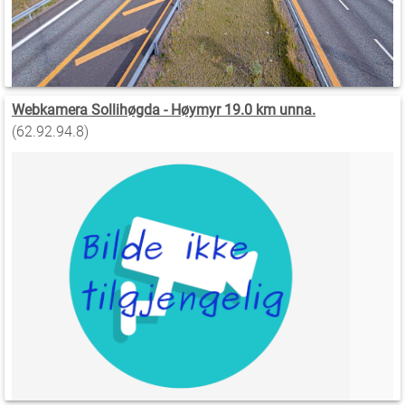
Webkamera Sollihøgda - Høymyr 19.0 km unna.
(62.92.94.8)