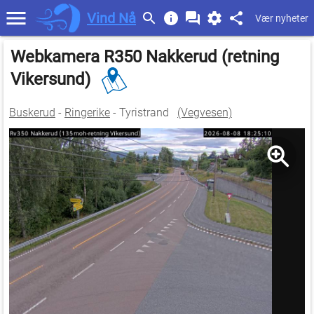
Vind Nå
Vær nyheter
Webkamera R350 Nakkerud (retning
Vikersund)
Buskerud
-
Ringerike
- Tyristrand
(Vegvesen)