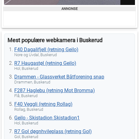
Mest populære webkamera i Buskerud
F40 Dagalifjell (retning Geilo)
Nore og Uvdal, Buskerud
R7 Haugastøl (retning Geilo)
Hol, Buskerud
Drammen - Glassverket Båtforening snap
Drammen, Buskerud
F287 Haglebu (retning Mot Bromma)
Flå, Buskerud
F40 Veggli (retning Rollag)
Rollag, Buskerud
Geilo - Skistadion Skistadion1
Hol, Buskerud
R7 Gol døgnhvileplass (retning Gol)
Gol, Buskerud