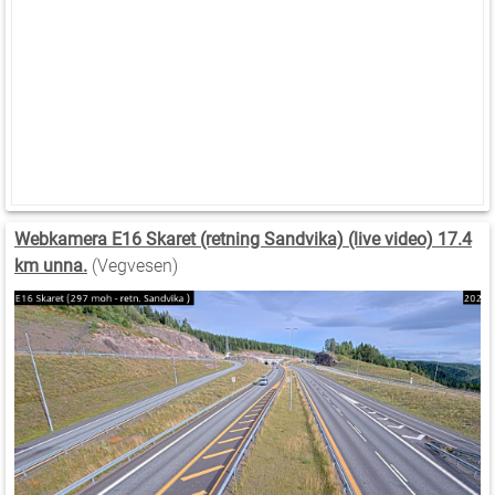
Webkamera E16 Skaret (retning Sandvika) (live video) 17.4
km unna.
(Vegvesen)