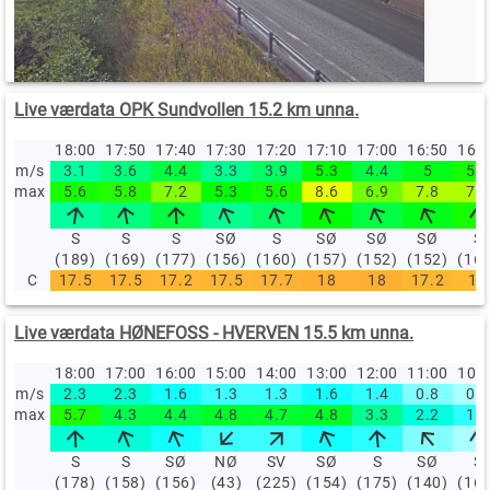
Live værdata OPK Sundvollen 15.2 km unna.
18:00
17:50
17:40
17:30
17:20
17:10
17:00
16:50
16:
m/s
3.1
3.6
4.4
3.3
3.9
5.3
4.4
5
5.6
max
5.6
5.8
7.2
5.3
5.6
8.6
6.9
7.8
7.8
S
S
S
SØ
S
SØ
SØ
SØ
S
(189)
(169)
(177)
(156)
(160)
(157)
(152)
(152)
(16
C
17.5
17.5
17.2
17.5
17.7
18
18
17.2
17
Live værdata HØNEFOSS - HVERVEN 15.5 km unna.
18:00
17:00
16:00
15:00
14:00
13:00
12:00
11:00
10:
m/s
2.3
2.3
1.6
1.3
1.3
1.6
1.4
0.8
0.5
max
5.7
4.3
4.4
4.8
4.7
4.8
3.3
2.2
1.4
S
S
SØ
NØ
SV
SØ
S
SØ
S
(178)
(158)
(156)
(43)
(225)
(154)
(175)
(140)
(16