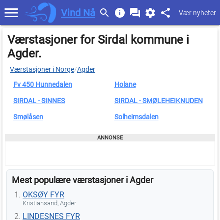
Vind Nå
Vær nyheter
Værstasjoner for Sirdal kommune i
Agder.
Værstasjoner i Norge
/
Agder
Fv 450 Hunnedalen
Holane
SIRDAL - SINNES
SIRDAL - SMØLEHEIKNUDEN
Smølåsen
Solheimsdalen
Mest populære værstasjoner i Agder
OKSØY FYR
Kristiansand, Agder
LINDESNES FYR