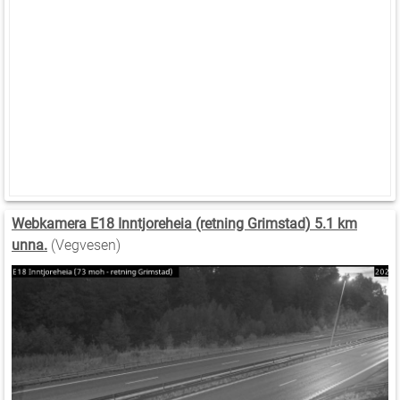
Webkamera E18 Inntjoreheia (retning Grimstad) 5.1 km
unna.
(Vegvesen)