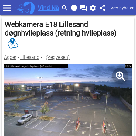
Vind Nå
Vær nyheter
Webkamera E18 Lillesand
døgnhvileplass (retning hvileplass)
Agder
-
Lillesand
-
(Vegvesen)