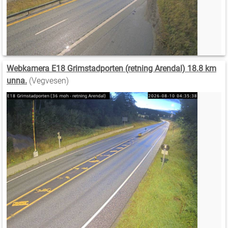
Webkamera E18 Grimstadporten (retning Arendal) 18.8 km
unna.
(Vegvesen)